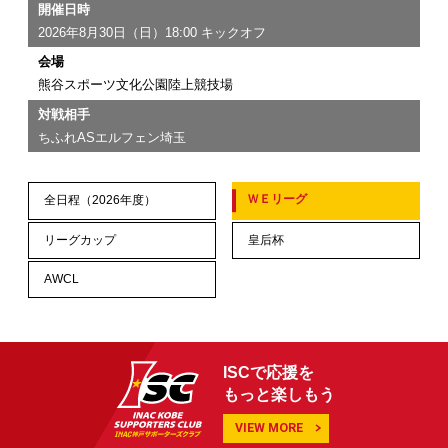
開催日時
2026年8月30日（日）18:00 キックオフ
会場
熊谷スポーツ文化公園陸上競技場
対戦相手
ちふれASエルフェン埼玉
ＷＥリーグ
全日程（2026年度）
リーグカップ
皇后杯
AWCL
ISCで応援を
もっと楽しもう
VIEW MORE