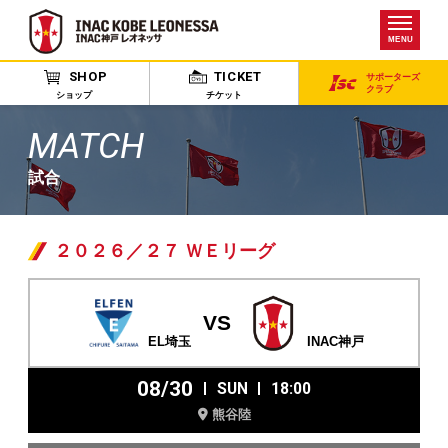
MENU
SHOP
TICKET
サポーターズ
クラブ
ショップ
チケット
MATCH
試合
２０２６／２７ ＷＥリーグ
VS
EL埼玉
INAC神戸
08/30
SUN
18:00
熊谷陸