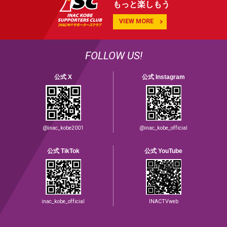
もっと楽しもう
VIEW MORE
FOLLOW US!
公式 X
公式 Instagram
@inac_kobe2001
@inac_kobe_official
公式 TikTok
公式 YouTube
inac_kobe_official
INACTVweb