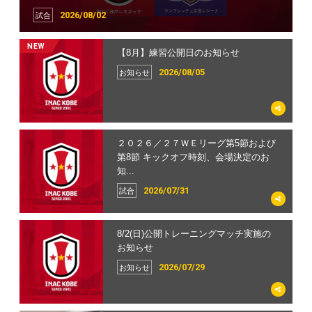
スクール
2026/08/02
2026/08/02
2026/06/17
2026/08/05
2026/07/28
2026/07/14
2026/07/14
2026/06/29
2026/06/28
2026/07/09
2026/07/14
試合
お知らせ
出演情報
試合
イベント
チケット
グッズ
サポーターズクラブ
アカデミー
ホームタウン
スクール
NEW
【8月】練習公開日のお知らせ
8/2(日)公開トレーニングマッチ実施の
5/6(水)放送 大熊茜 選手「Kiss FM シャ
２０２６／２７ＷＥリーグ第5節および
株式会社ロータスプレゼンツ第5回
【7/17更新】「WE TICKET」 チケット
2025/26 SOMPO WEリーグアウォー
【5/20(水)更新】2025/26 ファン感謝
INAC神戸U-15セレクション開催のお知
7/18(土)「KOBE BEER SOCIAL」参加
6月26日(金)尼崎校、西神中央(金)校中止
お知らせ
カリキ」生出演
第8節 キックオフ時刻、会場決定のお
INAC CUP 開催のお知らせ
購入方法のご案内
ズ 受賞選手メモリアルグッズ受注販
DAY「Ignition Fan Festival ー共に灯
らせ（2027年4月入学）
のお知らせ
のお知らせ
2026/08/05
お知らせ
知...
売のお...
す...
2026/07/29
2026/05/05
2026/05/01
2026/07/14
2026/06/26
2026/06/23
2026/07/07
お知らせ
出演情報
イベント
チケット
アカデミー
ホームタウン
スクール
2026/07/31
2026/06/07
2026/05/20
試合
グッズ
サポーターズクラブ
２０２６／２７ＷＥリーグ第5節および
松木葵選手 移籍先決定のお知らせ
5/3(日)放送 宮本監督 吉田選手 成宮選手
２０２６／２７ＷＥリーグ第1節～第11
「2025/26 ファン感謝DAY」開催日決定
2026/27シーズン WEリーグ ホームゲー
2025/26 SOMPO WEリーグ 優勝記念グ
【ISC会員限定】5/16(土) 広島戦後に選
【INAC神戸レオンチーナ】U-18女子サ
WE ACTION DAY「阪神淡路大震災から
6月25日(木)六甲アイランド校中止のお
第8節 キックオフ時刻、会場決定のお
NHK総合「サンデースポーツ」出演
節および２０２６／２７ＷＥリーグク
のお知らせ
ムチケット価格および座席について
ッズ販売【第二弾】のお知らせ
手とハイタッチ・お見送りイベント開
ッカーリーグ2026関西1部 第6節 試
31年、いま私たちができること」を実
知らせ
2026/07/28
お知らせ
知...
ラ...
催
合結果
施し...
2026/05/18
2026/05/02
2026/04/23
2026/05/21
2026/06/25
出演情報
イベント
チケット
グッズ
スクール
2026/07/31
2026/07/08
2026/05/30
2026/04/28
2026/05/12
試合
試合
サポーターズクラブ
アカデミー
ホームタウン
8/2(日)公開トレーニングマッチ実施の
「神戸市内トップスポーツチーム４冠
4/14(火)放送 三宅選手 愛川選手 らいか
SOMPO WEリーグ 第22節 広島戦 試合
4/25(土) らいかちゃん コベルコ神戸ス
【5/13更新】5/16(土) 広島戦 チケット
大熊 環 選手 WEリーグ通算100試合出
【ISC会員限定】試合後の選手とぱち
【INAC神戸レオンチーナ】U-18女子サ
「INAC神戸レオネッサラッピングバ
サマークリニック2026 開催のお知ら
お知らせ
達成企画」実施についてのお知らせ
ちゃん サンテレビ「NEWS×情報 キ
データ・監督会見・選手コメント
ティーラーズホストゲームにゲスト出...
予定販売数終了席種のお知らせ
場 メモリアルグッズ受注販売のお知ら
り！アフターマッチフォトセッション
ッカーリーグ2026関西1部 第5節 試
ス」出発式が行われました
せ
ャ...
せ
合結果
2026/05/16
2026/07/29
2026/07/27
2026/04/22
2026/05/13
2026/06/22
2026/02/25
2026/04/21
お知らせ
お知らせ
試合
イベント
チケット
サポーターズクラブ
ホームタウン
スクール
2026/05/14
2026/04/14
2026/05/23
出演情報
グッズ
アカデミー