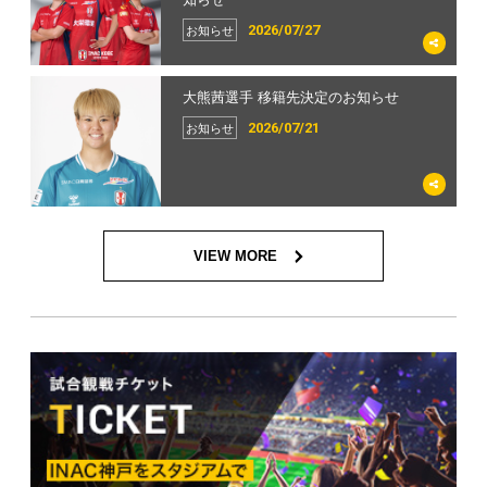
2026/05/04
2026/02/05
2026/05/21
2026/05/03
2026/01/20
2026/02/06
2026/03/04
出演情報
試合
サポーターズクラブ
アカデミー
ホームタウン
スクール
チケット
2026/04/04
2026/07/27
2026/07/09
2026/02/09
お知らせ
お知らせ
イベント
グッズ
大熊茜選手 移籍先決定のお知らせ
2026/27シーズン トップチーム新体制お
2/4(水)放送 成宮唯 選手「Kiss FM シャ
MDP | SOMPO WEリーグ第20節 I神戸
【フォトレポート】12/1(月) 宮本ともみ
成宮 唯 選手 WEリーグ通算100試合出
【プレミアムゾーン】一部エリア変更
【INAC神戸テゾーロ】JFA U-15女子サ
「INAC神戸サッカー教室」を行いまし
4月23日(木)六甲アイランド校中止のお
3/14(土)クラシエカップ EL埼玉戦 チケ
よびキャプテン副キャプテン決定のお...
カリキ」生出演
vs AC長野
監督 一日伊賀警察署長に就任
場 メモリアルグッズ受注販売のお知ら
のお知らせ
ッカーリーグ2026関西第4節 試合結果
た
知らせ
ット販売のお知らせ
2026/07/21
お知らせ
せ
2026/05/02
2026/07/08
2026/02/03
2025/12/03
2026/04/23
2026/05/03
2025/11/18
2026/01/21
2026/02/18
お知らせ
出演情報
試合
イベント
サポーターズクラブ
アカデミー
ホームタウン
スクール
チケット
2026/03/26
グッズ
VIEW MORE