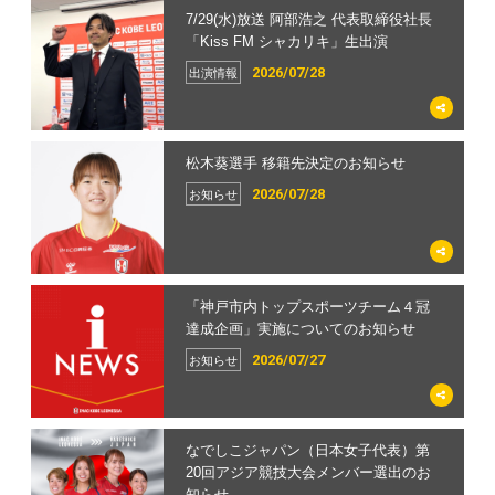
7/29(水)放送 阿部浩之 代表取締役社長
なでしこジャパン（日本女子代表）第
4/1(水)放送 山本摩也 選手「Kiss FM シ
MDP | SOMPO WEリーグ第22節 I神戸
【4/17(金)更新】5/16(土) 広島戦 大型集
【4/17(金)更新】5/16(土) 第22節 広島戦
5/16(土) 広島戦 グッズブース情報
2025/26シーズン INAC神戸サポーター
【INAC神戸レオンチーナ】2026関西女
「INAC清掃活動イベント」を行いまし
INAC SUMMER CUP 開催のお知らせ～
「Kiss FM シャカリキ」生出演
20回アジア競技大会メンバー選出のお
ャカリキ」生出演
vs 広島
客プロジェクト実施のお知らせ
チケット販売のお知らせ
ズクラブ受付終了のお知らせ
子サッカーリーグ 1部 第4節 試合結果
た
保護者ヨガ同時開催～
2026/05/07
グッズ
知らせ
2026/05/15
2026/07/28
2026/04/01
2026/04/16
2026/04/16
2026/06/19
2026/05/06
2026/02/20
2026/04/01
出演情報
出演情報
試合
イベント
チケット
サポーターズクラブ
アカデミー
ホームタウン
スクール
2026/07/27
お知らせ
松木葵選手 移籍先決定のお知らせ
大熊茜選手 移籍先決定のお知らせ
3/4(水)放送 辻澤亜唯 選手「Kiss FM シ
SOMPO WEリーグ 第21節 EL埼玉戦 試
5/16(土)広島戦 兵庫県民招待実施のお知
【5/3(日)17時更新】2025/26 SOMPO
【ISC会員限定】試合後の選手とぱち
【INAC神戸テゾーロ】JFA U-15女子サ
2/3(火)「本住吉神社 節分祭」参加のお
6月8日(月)サッカー教室(六甲アイラン
5/3（日） AC長野戦 チケット販売のお
ャカリキ」生出演
合データ・監督会見・選手コメント
らせ
WEリーグ 優勝記念グッズ販売【第一
り！アフターマッチフォトセッション
ッカーリーグ2026関西第5節 試合結果
知らせ
ド校)中止のお知らせ
知らせ
2026/07/28
2026/07/21
お知らせ
お知らせ
弾】...
2026/05/10
2026/03/03
2026/04/13
2026/06/08
2026/05/06
2026/02/02
2026/03/11
2026/04/05
出演情報
試合
イベント
サポーターズクラブ
アカデミー
ホームタウン
スクール
チケット
2026/05/03
グッズ
「神戸市内トップスポーツチーム４冠
2026/27シーズン ユニフォームデザイン
2/14(土)放送 宮本ともみ 監督 テレビ愛
【試合情報】2025/26 SOMPO WEリー
2/27(金) らいかちゃん ヴィッセル神戸
三宅 史織 選手 WEリーグ通算100試合
【ISC会員限定】試合後の選手とぱち
【INAC神戸レオンチーナ】U-18女子サ
クラブ初「ラッピングバス」運行およ
6月2日(火)西神中央(火)校中止のお知ら
4/5（日）大宮戦 チケット販売のお知ら
達成企画」実施についてのお知らせ
決定&販売のお知らせ
知「FOOT HOPEs 〜女子サッカーが
グ 第22節 5/16(土) vs 広島
ホームゲームにゲスト出演のお知らせ
出場 メモリアルグッズ受注販売のお知
り！アフターマッチフォトセッション
ッカーリーグ2026関西1部 第4節 試
び出発式実施のお知らせ
せ
せ
拓...
らせ
合結果
2026/05/07
2026/07/27
2026/07/16
2026/02/25
2026/06/02
2026/01/30
2026/03/04
2026/03/11
お知らせ
お知らせ
試合
イベント
サポーターズクラブ
ホームタウン
スクール
チケット
2026/04/30
2026/02/12
2026/05/05
出演情報
グッズ
アカデミー
なでしこジャパン（日本女子代表）第
【7/10 12:00訂正】2026/27シーズン 夏
2/5(木)放送 宮本監督 三宅選手 成宮選手
SOMPO WEリーグ 第20節 AC長野戦
2025/26 SOMPO WEリーグ後半戦『パ
吉田 莉胡 選手 WEリーグ通算100試合
【ISC会員限定】試合後の選手とぱち
【INAC神戸レオンチーナ】2026関西女
1/25(日)「六甲シティマラソン」イベン
5月21日(木)六甲アイランド校中止のお
3/29（日） 第17節 千葉L戦 チケット販
20回アジア競技大会メンバー選出のお
季トレーニングキャンプ実施のお知ら
サンテレビ「NEWS×情報 キャッチ＋...
試合データ・監督会見・選手コメント
ブリックビューイング』開催のお知ら
出場 メモリアルグッズ受注販売のお知
り！アフターマッチフォトセッション
子サッカーリーグ 1部 第3節 試合結果
ト参加のお知らせ
知らせ
売のお知らせ
知らせ
せ
せ
らせ