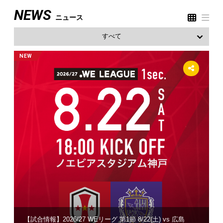
NEWS
ニュース
すべて
お知らせ
NEW
NEW
NEW
出演情報
試合
アカデミー
ホームタウン
イベント
チケット
グッズ
7/29(水)放送 阿部浩之 代表取締役社長「Kiss FM シャカリ
【7/16更新】２０２６／２７ WEリーグ 第1節 兵庫県民招待
2025/26 SOMPO WEリーグ 優勝記念グッズ販売【第三弾】
【INAC神戸レオンチーナ】関西女子サッカーリーグ 1部 第7
WE ACTION DAY「阪神淡路大震災から31年、いま私たちが
サポーターズクラブ
【試合情報】2026/27 WEリーグ 第1節 8/22(土) vs 広島
【8月】練習公開日のお知らせ
キ」生出演
【試合情報】2026/27 WEリーグ 第1節 8/22(土) vs 広島
実施のお知らせ
2026/27シーズン 前半戦チケット発売スケジュール
のお知らせ
2026/27シーズン ISC会員募集中
節 試合結果
できること」発信編を...
INAC神戸GKクリニック開催のお知らせ