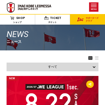
MENU
SHOP
TICKET
サポーターズ
クラブ
ショップ
チケット
NEWS
ニュース
すべて
お知らせ
NEW
出演情報
試合
アカデミー