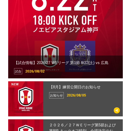
ホームタウン
イベント
チケット
グッズ
サポーターズクラブ
【試合情報】2026/27 WEリーグ 第1節 8/22(土) vs 広島
スクール
2026/08/02
試合
NEW
【8月】練習公開日のお知らせ
2026/08/05
お知らせ
２０２６／２７ＷＥリーグ第5節および
第8節 キックオフ時刻、会場決定のお