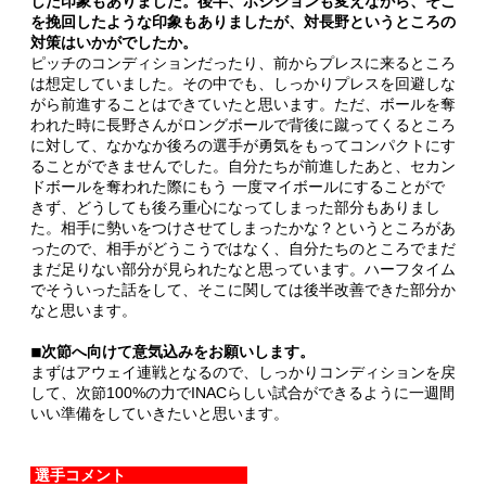
した印象もありました。後半、ポジションも変えながら、そこ
を挽回したような印象もありましたが、対長野というところの
対策はいかがでしたか。
ピッチのコンディションだったり、前からプレスに来るところ
は想定していました。その中でも、しっかりプレスを回避しな
がら前進することはできていたと思います。ただ、ボールを奪
われた時に長野さんがロングボールで背後に蹴ってくるところ
に対して、なかなか後ろの選手が勇気をもってコンパクトにす
ることができませんでした。自分たちが前進したあと、セカン
ドボールを奪われた際にもう 一度マイボールにすることがで
きず、どうしても後ろ重心になってしまった部分もありまし
た。相手に勢いをつけさせてしまったかな？というところがあ
ったので、相手がどうこうではなく、自分たちのところでまだ
まだ足りない部分が見られたなと思っています。ハーフタイム
でそういった話をして、そこに関しては後半改善できた部分か
なと思います。
◾︎次節へ向けて意気込みをお願いします。
まずはアウェイ連戦となるので、しっかりコンディションを戻
して、次節100%の力でINACらしい試合ができるように一週間
いい準備をしていきたいと思います。
選手コメント