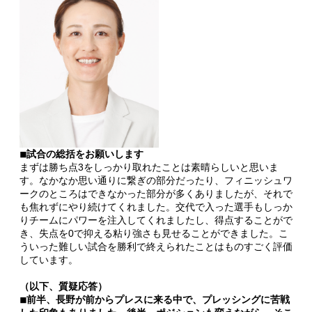
◾︎試合の総括をお願いします
まずは勝ち点3をしっかり取れたことは素晴らしいと思いま
す。なかなか思い通りに繋ぎの部分だったり、フィニッシュワ
ークのところはできなかった部分が多くありましたが、それで
も焦れずにやり続けてくれました。交代で入った選手もしっか
りチームにパワーを注入してくれましたし、得点することがで
き、失点を0で抑える粘り強さも見せることができました。こ
ういった難しい試合を勝利で終えられたことはものすごく評価
しています。
（以下、質疑応答）
◾︎前半、長野が前からプレスに来る中で、プレッシングに苦戦