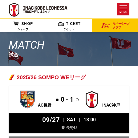
MENU
SHOP
TICKET
サポーターズ
クラブ
ショップ
チケット
MATCH
試合
2025/26 SOMPO WEリーグ
● 0 - 1 ○
AC長野
INAC神戸
09/27
SAT
18:00
長野U