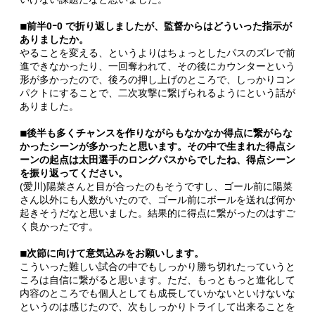
◾︎前半0ｰ0 で折り返しましたが、監督からはどういった指示が
ありましたか。
やることを変える、というよりはちょっとしたパスのズレで前
進できなかったり、一回奪われて、その後にカウンターという
形が多かったので、後ろの押し上げのところで、しっかりコン
パクトにすることで、二次攻撃に繋げられるようにという話が
ありました。
◾︎後半も多くチャンスを作りながらもなかなか得点に繋がらな
かったシーンが多かったと思います。その中で生まれた得点シ
ーンの起点は太田選手のロングパスからでしたね、得点シーン
を振り返ってください。
(愛川)陽菜さんと目が合ったのもそうですし、ゴール前に陽菜
さん以外にも人数がいたので、ゴール前にボールを送れば何か
起きそうだなと思いました。結果的に得点に繋がったのはすご
く良かったです。
◾︎次節に向けて意気込みをお願いします。
こういった難しい試合の中でもしっかり勝ち切れたっていうと
ころは自信に繋がると思います。ただ、もっともっと進化して
内容のところでも個人としても成長していかないといけないな
というのは感じたので、次もしっかりトライして出来ることを