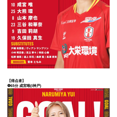
【得点者】
⚽65分 成宮唯(I神戸)