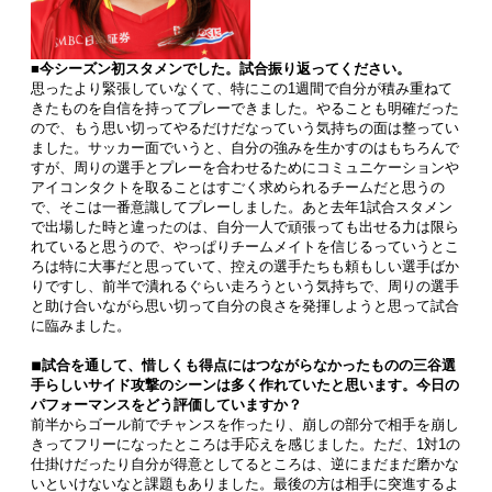
■今シーズン初スタメンでした。試合振り返ってください。
思ったより緊張していなくて、特にこの1週間で自分が積み重ねて
きたものを自信を持ってプレーできました。やることも明確だった
ので、もう思い切ってやるだけだなっていう気持ちの面は整ってい
ました。サッカー面でいうと、自分の強みを生かすのはもちろんで
すが、周りの選手とプレーを合わせるためにコミュニケーションや
アイコンタクトを取ることはすごく求められるチームだと思うの
で、そこは一番意識してプレーしました。あと去年1試合スタメン
で出場した時と違ったのは、自分一人で頑張っても出せる力は限ら
れていると思うので、やっぱりチームメイトを信じるっていうとこ
ろは特に大事だと思っていて、控えの選手たちも頼もしい選手ばか
りですし、前半で潰れるぐらい走ろうという気持ちで、周りの選手
と助け合いながら思い切って自分の良さを発揮しようと思って試合
に臨みました。
◾︎試合を通して、惜しくも得点にはつながらなかったものの三谷選
手らしいサイド攻撃のシーンは多く作れていたと思います。今日の
パフォーマンスをどう評価していますか？
前半からゴール前でチャンスを作ったり、崩しの部分で相手を崩し
きってフリーになったところは手応えを感じました。ただ、1対1の
仕掛けだったり自分が得意としてるところは、逆にまだまだ磨かな
いといけないなと課題もありました。最後の方は相手に突進するよ