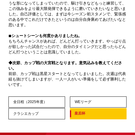
うな形になってしまっていたので、駆け引きなどもっと練習して、
この強みをより最大限発揮できるように磨いていきたいなと思いま
した。自己評価としては、まずは今シーズン初スタメンで、緊張感
のある中でこれだけできたというのは自分自身褒めてあげたいなと
思います。
◾︎シュートシーンも何度かありましたね。
もちろんチャンスがあれば、どんどん打っていきます。やっぱり点
が欲しかった試合だったので、自分のタイミングだと思ったらどん
どん打つということは意識していました。
◆次節、カップ戦の大宮戦となります。意気込みを教えてくださ
い。
前節、カップ戦は黒星スタートとなってしまいました。次週は代表
組も抜けてしまいますが、一人一人がいい準備をして必ず勝利した
いです。
全日程（2025年度）
WEリーグ
皇后杯
クラシエカップ