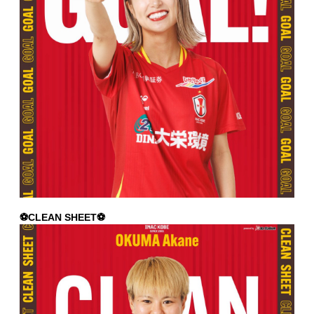
⚽️CLEAN SHEET⚽️