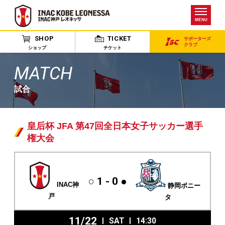
MENU
SHOP
TICKET
サポーターズ
クラブ
ショップ
チケット
MATCH
試合
皇后杯 JFA 第47回全日本女子サッカー選手
権大会
○ 1 - 0 ●
INAC神
静岡ボニー
戸
タ
11/22
SAT
14:30