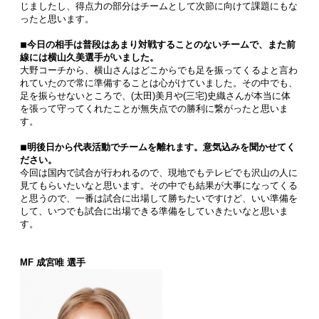
じましたし、得点力の部分はチームとして次節に向けて課題にもな
ったと思います。
◾︎今日の相手は普段はあまり対戦することのないチームで、また前
線には横山久美選手がいました。
大野コーチから、横山さんはどこからでも足を振ってくるよと言わ
れていたので常に準備することは心がけていました。その中でも、
足を振らせないところで、(太田)美月や(三宅)史織さんが本当に体
を張って守ってくれたことが無失点での勝利に繋がったと思いま
す。
◾︎明後日から代表活動でチームを離れます。意気込みを聞かせてく
ださい。
今回は国内で試合が行われるので、現地でもテレビでも沢山の人に
見てもらいたいなと思います。その中でも結果が大事になってくる
と思うので、一番は試合に出場して勝ちたいですけど、いい準備を
して、いつでも試合に出場できる準備をしていきたいなと思いま
す。
MF 成宮唯 選手