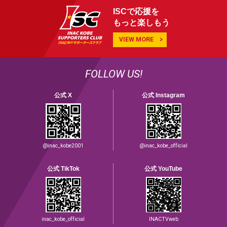
ISCで応援を
もっと楽しもう
VIEW MORE
FOLLOW US!
公式 X
公式 Instagram
@inac_kobe2001
@inac_kobe_official
公式 TikTok
公式 YouTube
inac_kobe_official
INACTVweb