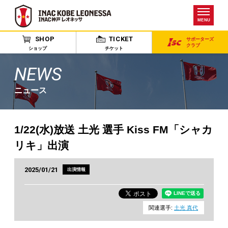
MENU
SHOP
TICKET
サポーターズ
クラブ
ショップ
チケット
NEWS
ニュース
1/22(水)放送 土光 選手 Kiss FM「シャカ
リキ」出演
2025/01/21
出演情報
関連選手:
土光 真代