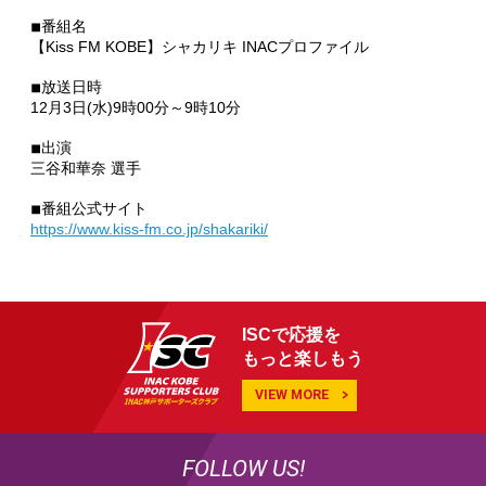
◾︎番組名
【Kiss FM KOBE】シャカリキ INACプロファイル
◾︎放送日時
12月3日(水)9時00分～9時10分
◾︎出演
三谷和華奈 選手
◾︎番組公式サイト
https://www.kiss-fm.co.jp/shakariki/
ISCで応援を
もっと楽しもう
VIEW MORE
FOLLOW US!