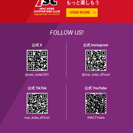
もっと楽しもう
VIEW MORE
FOLLOW US!
公式 X
公式 Instagram
@inac_kobe2001
@inac_kobe_official
公式 TikTok
公式 YouTube
inac_kobe_official
INACTVweb