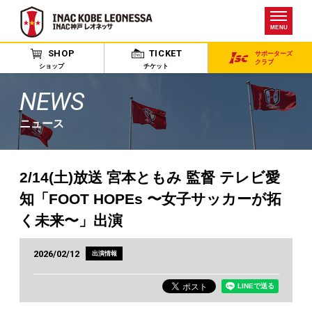
MENU
SHOP
TICKET
サポーターズ
クラブ
ショップ
チケット
NEWS
ニュース
2/14(土)放送 宮本ともみ 監督 テレビ愛
知「FOOT HOPEs 〜女子サッカーが拓
く未来〜」出演
2026/02/12
出演情報