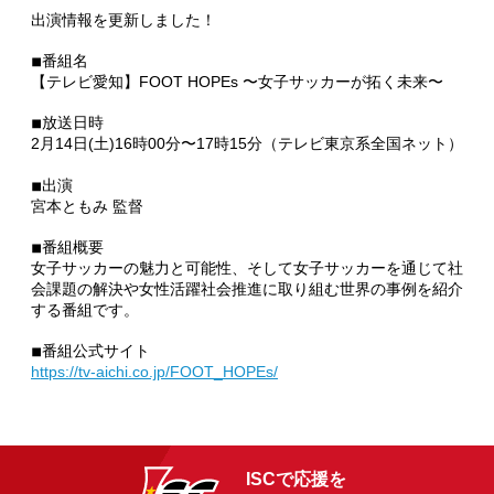
出演情報を更新しました！
◾︎番組名
【テレビ愛知】FOOT HOPEs 〜女子サッカーが拓く未来〜
◾︎放送日時
2月14日(土)16時00分〜17時15分（テレビ東京系全国ネット）
◾︎出演
宮本ともみ 監督
◾︎番組概要
女子サッカーの魅力と可能性、そして女子サッカーを通じて社
会課題の解決や女性活躍社会推進に取り組む世界の事例を紹介
する番組です。
◾︎番組公式サイト
https://tv-aichi.co.jp/FOOT_HOPEs/
ISCで応援を