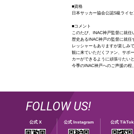
■資格
日本サッカー協会公認S級ライセ
■コメント
このたび、INAC神戸監督に就
歴史あるINAC神戸の監督に就
レッシャーもありますが楽しみ
観に来ていただくファン、サポー
カーができるように頑張りたい
今季のINAC神戸へのご声援の
FOLLOW US!
公式 X
公式 Instagram
公式 TikTok