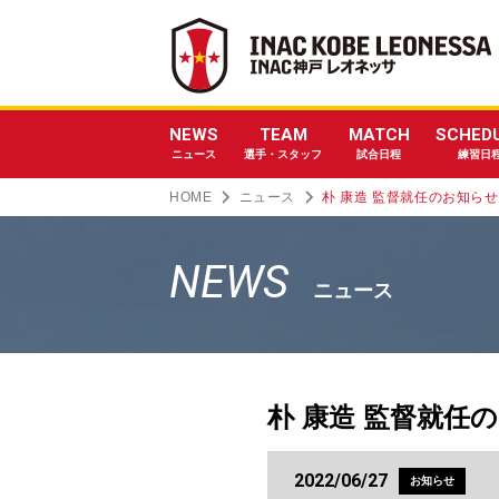
NEWS
TEAM
MATCH
SCHED
ニュース
選手・スタッフ
試合日程
練習日
HOME
ニュース
朴 康造 監督就任のお知らせ
NEWS
ニュース
朴 康造 監督就任
2022/06/27
お知らせ