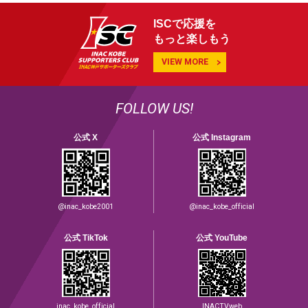
ISCで応援を
もっと楽しもう
VIEW MORE
FOLLOW US!
公式 X
公式 Instagram
@inac_kobe2001
@inac_kobe_official
公式 TikTok
公式 YouTube
inac_kobe_official
INACTVweb