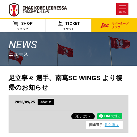
MENU
SHOP
TICKET
サポーターズ
クラブ
ショップ
チケット
NEWS
ニュース
足立寧々 選手、南葛SC WINGS より復
帰のお知らせ
2023/09/25
お知らせ
関連選手:
足立 寧々