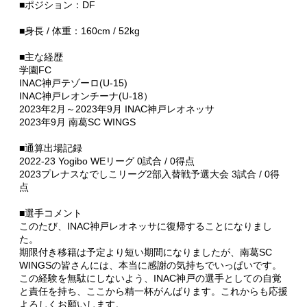
■ポジション：DF
■身長 / 体重：160cm / 52kg
■主な経歴
学園FC
INAC神戸テゾーロ(U-15)
INAC神戸レオンチーナ(U-18）
2023年2月～2023年9月 INAC神戸レオネッサ
2023年9月 南葛SC WINGS
■通算出場記録
2022-23 Yogibo WEリーグ 0試合 / 0得点
2023プレナスなでしこリーグ2部入替戦予選大会 3試合 / 0得
点
■選手コメント
このたび、INAC神戸レオネッサに復帰することになりまし
た。
期限付き移籍は予定より短い期間になりましたが、南葛SC
WINGSの皆さんには、本当に感謝の気持ちでいっぱいです。
この経験を無駄にしないよう、INAC神戸の選手としての自覚
と責任を持ち、ここから精一杯がんばります。これからも応援
よろしくお願いします。