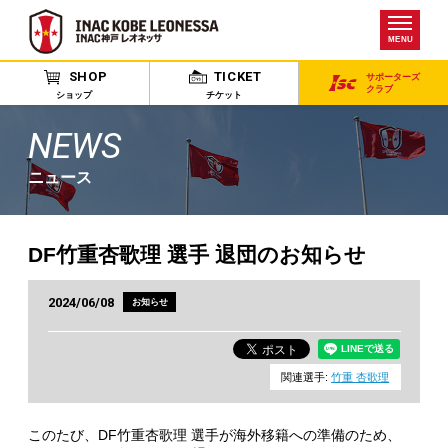
MENU
SHOP
TICKET
サポーターズ
クラブ
ショップ
チケット
NEWS
ニュース
DF竹重杏歌理 選手 退団のお知らせ
2024/06/08
お知らせ
関連選手:
竹重 杏歌理
このたび、DF竹重杏歌理 選手が海外移籍への準備のため、