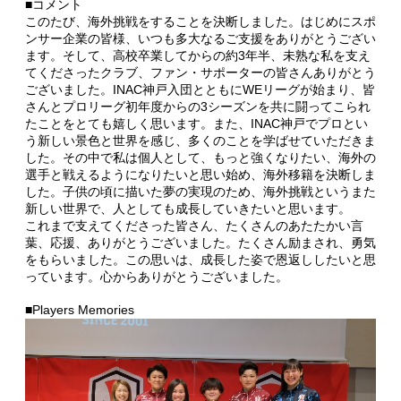
■コメント
このたび、海外挑戦をすることを決断しました。はじめにスポ
ンサー企業の皆様、いつも多大なるご支援をありがとうござい
ます。そして、高校卒業してからの約3年半、未熟な私を支え
てくださったクラブ、ファン・サポーターの皆さんありがとう
ございました。INAC神戸入団とともにWEリーグが始まり、皆
さんとプロリーグ初年度からの3シーズンを共に闘ってこられ
たことをとても嬉しく思います。また、INAC神戸でプロとい
う新しい景色と世界を感じ、多くのことを学ばせていただきま
した。その中で私は個人として、もっと強くなりたい、海外の
選手と戦えるようになりたいと思い始め、海外移籍を決断しま
した。子供の頃に描いた夢の実現のため、海外挑戦というまた
新しい世界で、人としても成長していきたいと思います。
これまで支えてくださった皆さん、たくさんのあたたかい言
葉、応援、ありがとうございました。たくさん励まされ、勇気
をもらいました。この思いは、成長した姿で恩返ししたいと思
っています。心からありがとうございました。
■Players Memories