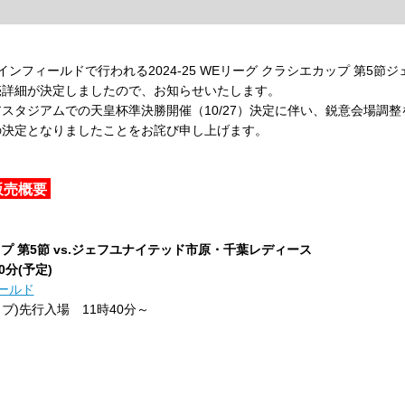
堺S1メインフィールドで行われる2024-25 WEリーグ クラシエカップ 第
売詳細が決定しましたので、お知らせいたします。
スタジアムでの天皇杯準決勝開催（10/27）決定に伴い、鋭意会場調
の決定となりましたことをお詫び申し上げます。
販売概要
ップ 第5節
vs.ジェフユナイテッド市原・千葉レディース
0分(予定)
ィールド
ブ)先行入場 11時40分～
～