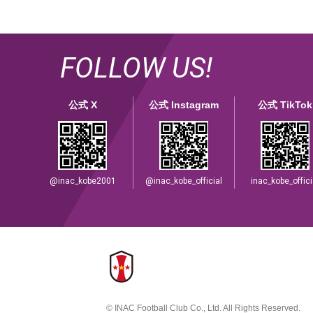
FOLLOW US!
公式 X
公式 Instagram
公式 TikTok
@inac_kobe2001
@inac_kobe_official
inac_kobe_offici
© INAC Football Club Co., Ltd. All Rights Reserved.