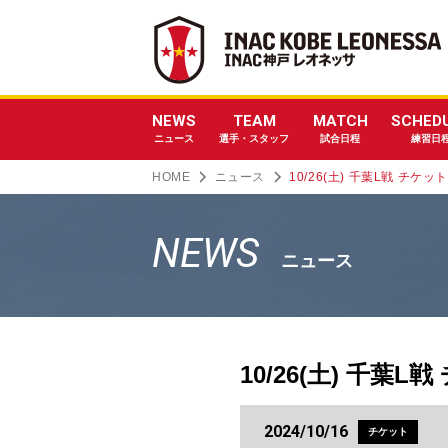
NEWS
TEAM
MATCH
SCHED
ニュース
選手・スタッフ
試合日程
練習日
HOME
ニュース
10/26(土) 千葉L戦 チ
NEWS
ニュース
10/26(土) 千
2024/10/16
チケット