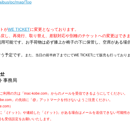
nkaibus/pc/map/Top
イトが
WE TICKET
に変更となっております。
い戻し、再発行、取り替え、差額対応や別種のチケットへの変更はでき
利用可能です。お手荷物は必ず膝上か椅子の下に保管し、空席がある場
行う予定です。
また、
当日の前半終了までにてWE TICKETにて販売も行っており
せ
ット事務局
利用の方は「inac-kobe.com」からのメールを受信できるようにしてください。
kobe.com」の先頭に「@」アットマークを付けないようご注意ください。
be.com）
「.(ドット)」や連続した「.(ドット)」がある場合はメールを送信できない可能性
.jp)も受信設定をお願いいたします。