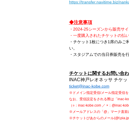
https://transfer.navitime.biz/na
◆注意事項
・2024-25シーズンから販売サ
・一度購入されたチケットの払
・チケット1枚につき1席のみご
い。
・スタジアムでの当日券販売を
チケットに関するお問い合わ
INAC神戸レオネッサ チケ
ticket@inac-kobe.com
※ドメイン指定受信/メール指定受信をご
なお、受信設定をされる際は「inac-
（○：inac-kobe.com ／ ×：@inac-ko
※メールアドレスの「@」マーク直前に
※チケットぴあからのメール(@t.pia