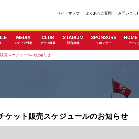
サイトマップ
よくあるご質問
お問い合わ
ULE
MEDIA
CLUB
STADIUM
SPONSORS
HOME
程
メディア情報
クラブ概要
試合会場
スポンサー
ホーム
ケット販売スケジュールのお知らせ
葉L戦 チケット販売スケジュールのお知らせ