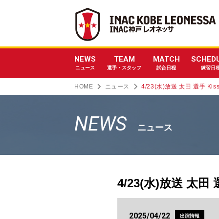
NEWS
TEAM
MATCH
SCHED
ニュース
選手・スタッフ
試合日程
練習日
HOME
ニュース
4/23(水)放送 太田 選手 K
NEWS
ニュース
4/23(水)放送 太
2025/04/22
出演情報