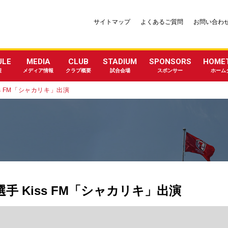
サイトマップ
よくあるご質問
お問い合わ
ULE
MEDIA
CLUB
STADIUM
SPONSORS
HOME
程
メディア情報
クラブ概要
試合会場
スポンサー
ホーム
iss FM「シャカリキ」出演
田 選手 Kiss FM「シャカリキ」出演