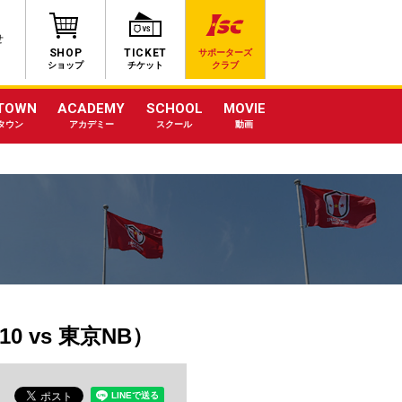
せ
SHOP
TICKET
サポーターズ
ショップ
チケット
クラブ
TOWN
ACADEMY
SCHOOL
MOVIE
タウン
アカデミー
スクール
動画
0 vs 東京NB）