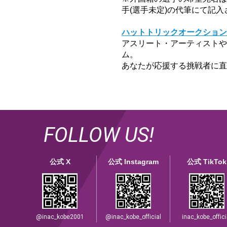
手(選手未定)の代筆にて記
ハットトリックオークション
アスリート・アーティストや
ム。
あなたが応援する挑戦者に直
FOLLOW US!
公式 X
公式 Instagram
公式 TikTok
@inac_kobe2001
@inac_kobe_official
inac_kobe_offici