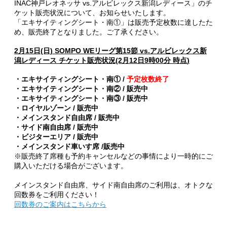
INAC神戸レオネッサ vs.アルビレックス新潟レディース」のチ
ケット販売状況について、お知らせいたします。
「エキサイティングシート・南①」は販売予定枚数に達したた
め、販売終了となりました。ご了承ください。
2月15日
(日) SOMPO WEリーグ第15節 vs.アルビレックス新
潟レディース チケット販売状況(2月12日9時00分 時点)
・エキサイティングシート・南① /
予定枚数終了
・エキサイティングシート・南② / 販売中
・エキサイティングシート・南③ /
販売中
・ロイヤルゾーン / 販売中
・メインスタンド自由席 / 販売中
・サイド南自由席 / 販売中
・ビジターエリア / 販売中
・メインスタンド車いす席 /販売中
※販売終了席種も予約キャンセルなどの事情により一時的にご
購入いただける場合がございます。
メインスタンド自由席、サイド南自由席のご利用は、オトクな
回数券をご利用ください！
回数券のご案内はこちらから