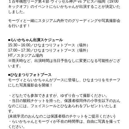
１百年構想リーグ第４節 ヴィッセル神戸 vs アビスパ福岡（19:00
キックオフ）のイベントにらいかちゃんが出演することが決定いた
しました。
モーヴィと一緒にスタジアム内外でのグリーディングや写真撮影会
を行います！
■らいかちゃん出演スケジュール
15:30～16:00／ひなまつりフォトブース（場外）
17:00～17:30／ひなまつりフォトブース（場外）
HT／スタジアム場内
※雨天時など、出演時間は当日予告なしに変更になる可能性がござ
います。
■
ひなまつりフォトブース
モーヴィとらいかちゃんがブースに登場し、ひなまつりをモチーフ
にした写真撮影会を開催！
・どなたでも参加できますが、ゆずり合って撮影ください。
・当日の観戦チケットを持った、保護者様同伴の小学生以下のおん
なのこには、フェイスシールとひなあられをプレゼントいたしま
す。
(未就学児のおんなのこは保護者様のチケットをご提示ください)
・らいかちゃんとモーヴィが不在の時間帯は、自由に写真を撮って
ください。