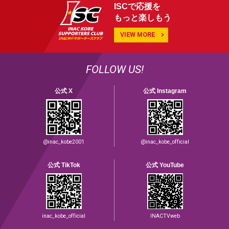
ISCで応援を
もっと楽しもう
VIEW MORE
FOLLOW US!
公式 X
公式 Instagram
@inac_kobe2001
@inac_kobe_official
公式 TikTok
公式 YouTube
inac_kobe_official
INACTVweb