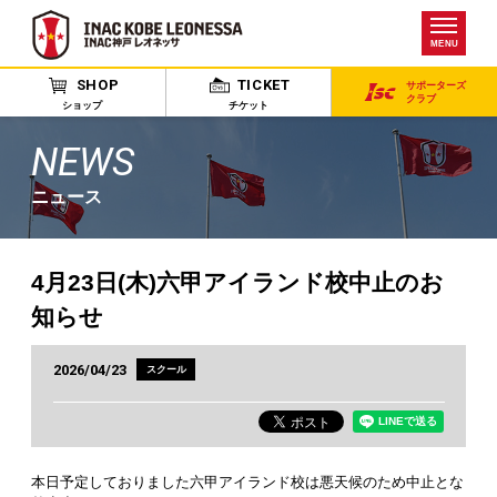
MENU
SHOP
TICKET
サポーターズ
クラブ
ショップ
チケット
NEWS
ニュース
4月23日(木)六甲アイランド校中止のお
知らせ
2026/04/23
スクール
本日予定しておりました六甲アイランド校は悪天候のため中止とな