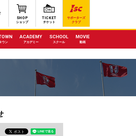
せ
SHOP
TICKET
サポーターズ
ショップ
チケット
クラブ
TOWN
ACADEMY
SCHOOL
MOVIE
タウン
アカデミー
スクール
動画
せ