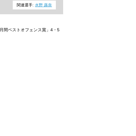
関連選手:
水野 蕗奈
グ月間ベストオフェンス賞」4・5