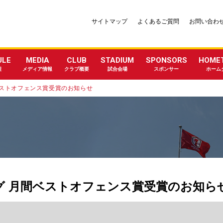
サイトマップ
よくあるご質問
お問い合わ
ULE
MEDIA
CLUB
STADIUM
SPONSORS
HOME
程
メディア情報
クラブ概要
試合会場
スポンサー
ホーム
間ベストオフェンス賞受賞のお知らせ
ーグ 月間ベストオフェンス賞受賞のお知ら