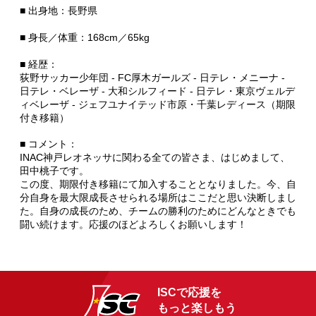
■ 出身地：長野県
■ 身長／体重：168cm／65kg
■ 経歴：
荻野サッカー少年団 - FC厚木ガールズ - 日テレ・メニーナ -
日テレ・ベレーザ - 大和シルフィード - 日テレ・東京ヴェルデ
ィベレーザ - ジェフユナイテッド市原・千葉レディース（期限
付き移籍）
■ コメント：
INAC神戸レオネッサに関わる全ての皆さま、はじめまして、
田中桃子です。
この度、期限付き移籍にて加入することとなりました。今、自
分自身を最大限成長させられる場所はここだと思い決断しまし
た。自身の成長のため、チームの勝利のためにどんなときでも
闘い続けます。応援のほどよろしくお願いします！
ISCで応援を
もっと楽しもう