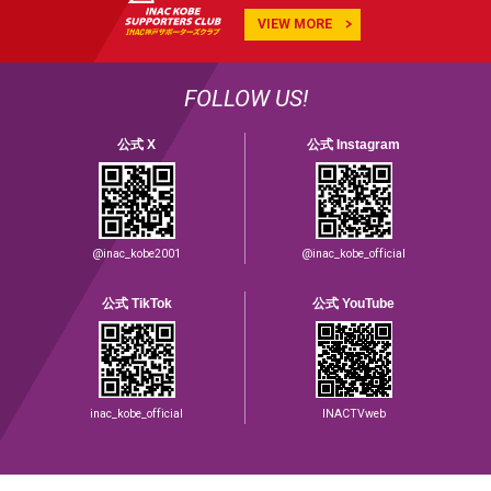
VIEW MORE
FOLLOW US!
公式 X
公式 Instagram
@inac_kobe2001
@inac_kobe_official
公式 TikTok
公式 YouTube
inac_kobe_official
INACTVweb