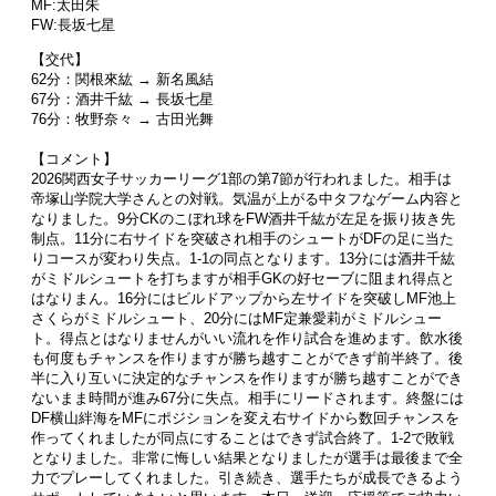
MF:太田朱
FW:長坂七星
【交代】
62分：関根來紘 → 新名風結
67分：酒井千紘 → 長坂七星
76分：牧野奈々 → 古田光舞
【コメント】
2026関西女子サッカーリーグ1部の第7節が行われました。相手は
帝塚山学院大学さんとの対戦。気温が上がる中タフなゲーム内容と
なりました。9分CKのこぼれ球をFW酒井千紘が左足を振り抜き先
制点。11分に右サイドを突破され相手のシュートがDFの足に当た
りコースが変わり失点。1-1の同点となります。13分には酒井千紘
がミドルシュートを打ちますが相手GKの好セーブに阻まれ得点と
はなりまん。16分にはビルドアップから左サイドを突破しMF池上
さくらがミドルシュート、20分にはMF定兼愛莉がミドルシュー
ト。得点とはなりませんがいい流れを作り試合を進めます。飲水後
も何度もチャンスを作りますが勝ち越すことができず前半終了。後
半に入り互いに決定的なチャンスを作りますが勝ち越すことができ
ないまま時間が進み67分に失点。相手にリードされます。終盤には
DF横山絆海をMFにポジションを変え右サイドから数回チャンスを
作ってくれましたが同点にすることはできず試合終了。1-2で敗戦
となりました。非常に悔しい結果となりましたが選手は最後まで全
力でプレーしてくれました。引き続き、選手たちが成長できるよう