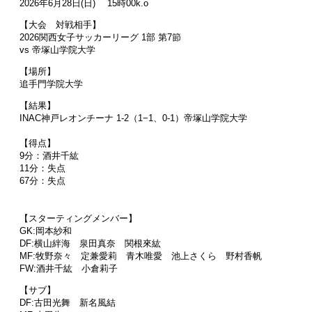
2026年6月28日(日) 15時00k.o
【大会 対戦相手】
2026関西女子サッカーリーグ 1部 第7節
vs 帝塚山学院大学
【場所】
追手門学院大学
【結果】
INAC神戸レオンチーナ 1-2（1−1、0-1）帝塚山学院大学
【得点】
9分：酒井千紘
11分：失点
67分：失点
【スターティングメンバー】
GK:岡本紗和
DF:横山絆海 泉田真奈 関根來紘
MF:牧野奈々 定兼愛莉 青木唯愛 池上さくら 野村香帆
FW:酒井千紘 小倉莉子
【サブ】
DF:古田光舞 新名風結