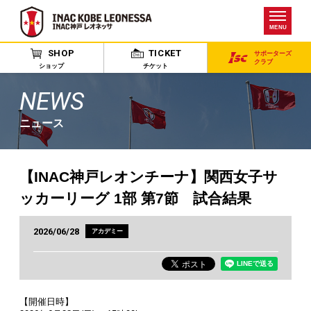
MENU
SHOP
TICKET
サポーターズ
クラブ
ショップ
チケット
NEWS
ニュース
【INAC神戸レオンチーナ】関西女子サ
ッカーリーグ 1部 第7節 試合結果
2026/06/28
アカデミー
【開催日時】