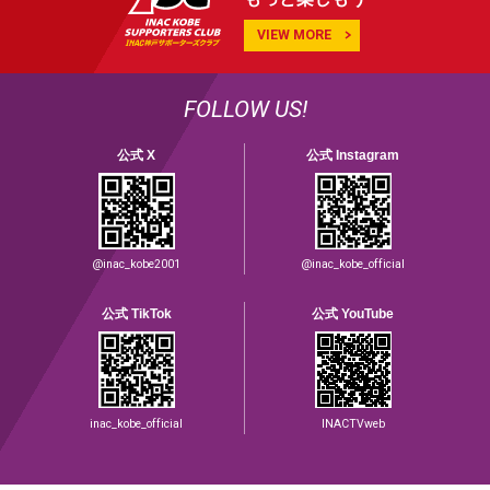
VIEW MORE
FOLLOW US!
公式 X
公式 Instagram
@inac_kobe2001
@inac_kobe_official
公式 TikTok
公式 YouTube
inac_kobe_official
INACTVweb