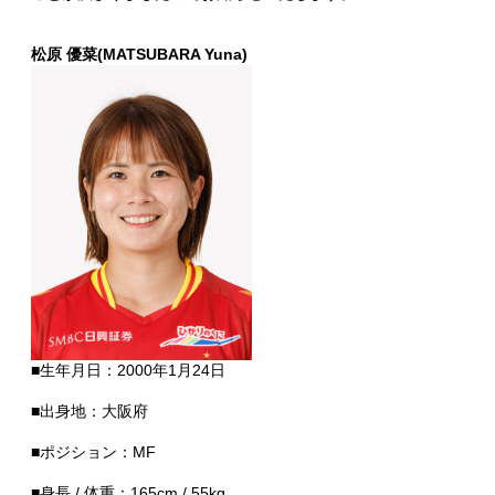
松原 優菜(MATSUBARA Yuna)
■生年月日：2000年1月24日
■出身地：大阪府
■ポジション：MF
■身長 / 体重：165cm / 55kg