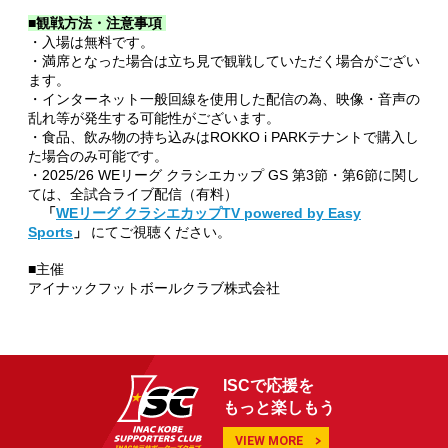
■観戦方法・注意事項
・入場は無料です。
・満席となった場合は立ち見で観戦していただく場合がござい
ます。
・インターネット一般回線を使用した配信の為、映像・音声の
乱れ等が発生する可能性がございます。
・食品、飲み物の持ち込みはROKKO i PARKテナントで購入し
た場合のみ可能です。
・2025/26 WEリーグ クラシエカップ GS 第3節・第6節に関し
ては、全試合ライブ配信（有料）
「
WEリーグ クラシエカップTV powered by Easy
Sports
」
にてご視聴ください。
■主催
アイナックフットボールクラブ株式会社
ISCで応援を
もっと楽しもう
VIEW MORE