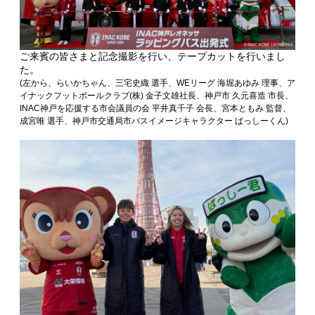
ご来賓の皆さまと記念撮影を行い、テープカットを行いまし
た。
(左から、らいかちゃん、
三宅史織 選手、WEリーグ 海堀あゆみ 理事、
ア
イナックフットボールクラブ(株) 金子文雄社長、神戸市 久元喜造 市長、
INAC神戸を応援する市会議員の会 平井真千子 会長、宮本ともみ 監督、
成宮唯 選手、神戸市交通局市バスイメージキャラクター ばっしーくん)