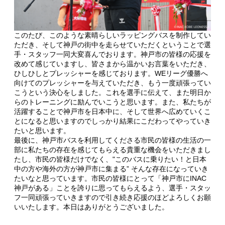
このたび、このような素晴らしいラッピングバスを制作してい
ただき、そして神戸の街中を走らせていただくということで選
手・スタッフ一同大変喜んでおります。神戸市の皆様の応援を
改めて感じていますし、皆さまから温かいお言葉をいただき、
ひしひしとプレッシャーを感じております。WEリーグ優勝へ
向けてのプレッシャーを与えていただき、もう一度頑張ってい
こうという決心をしました。これを選手に伝えて、また明日か
らのトレーニングに励んでいこうと思います。また、私たちが
活躍することで神戸市を日本中に、そして世界へ広めていくこ
とになると思いますのでしっかり結果にこだわってやっていき
たいと思います。
最後に、神戸市バスを利用してくださる市民の皆様の生活の一
部に私たちの存在を感じてもらえる貴重な機会をいただきまし
たし、市民の皆様だけでなく、"このバスに乗りたい！と日本
中の方や海外の方が神戸市に集まる” そんな存在になっていき
たいなと思っています。市民の皆様にとって「神戸市にINAC
神戸がある」ことを誇りに思ってもらえるよう、選手・スタッ
フ一同頑張っていきますので引き続き応援のほどよろしくお願
いいたします。本日はありがとうございました。