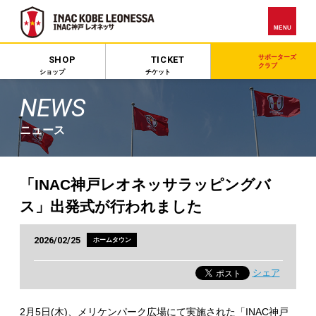
MENU
サポーターズ
SHOP
TICKET
クラブ
ショップ
チケット
NEWS
ニュース
「INAC神戸レオネッサラッピングバ
ス」出発式が行われました
2026/02/25
ホームタウン
シェア
2月5日(木)、メリケンパーク広場にて実施された「INAC神戸