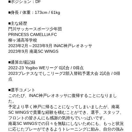
■ポジション：DF
■身長 / 体重：173cm / 61kg
■主な経歴
門川サッカースポーツ少年団
PRINCESS CAMELLIA FC
柳ヶ浦高等学校
2023年2月～2023年9月 INAC神戸レオネッサ
2023年9月 南葛SC WINGS
■通算出場記録
2022-23 Yogibo WEリーグ 0試合 / 0得点
2023プレナスなでしこリーグ2部入替戦予選大会 2試合 / 0得
点
■選手コメント
このたび、INAC神戸レオネッサに復帰することになりまし
た。
予定より早く神戸に帰ることになってしまいましたが、南葛
SC WINGSで貴重な経験を積むことができ、選手、スタッフ、
フロントの皆さんにも感謝の気持ちでいっぱいです。
南葛SC WINGSでの日々を無駄にしないためにも、もっと状況
に応じたプレーができるようトレーニングに励み、自分の強み