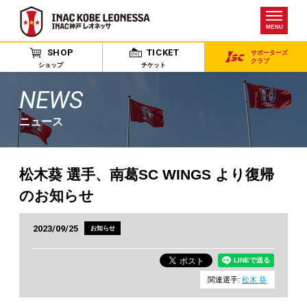
MENU
SHOP
TICKET
サポーターズ
クラブ
ショップ
チケット
NEWS
ニュース
松木葵 選手、南葛SC WINGS より復帰
のお知らせ
2023/09/25
お知らせ
関連選手:
松木 葵