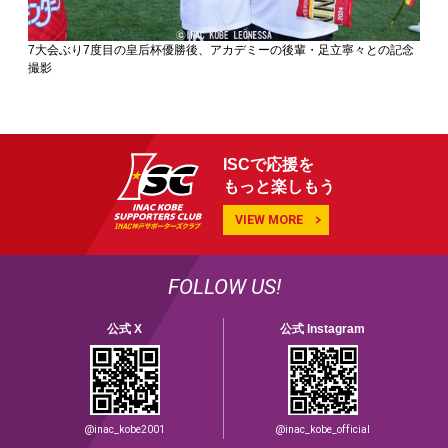
7大会ぶり7度目の皇后杯優勝後、アカデミーの後輩・足立寧々との記念
撮影
ISCで応援を
もっと楽しもう
VIEW MORE
FOLLOW US!
公式 X
公式 Instagram
@inac_kobe2001
@inac_kobe_official