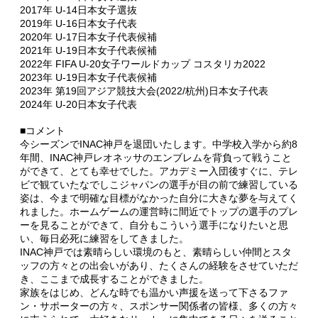
2017年 U-14日本女子選抜
2019年 U-16日本女子代表
2020年 U-17日本女子代表候補
2021年 U-19日本女子代表候補
2022年 FIFA U-20女子ワールドカップ コスタリカ2022
2023年 U-19日本女子代表候補
2023年 第19回アジア競技大会(2022/杭州)日本女子代表
2024年 U-20日本女子代表
■コメント
今シーズンでINAC神戸を退団いたします。中学校入学から約8
年間、INAC神戸レオネッサのエンブレムを背負って戦うこと
ができて、とても幸せでした。アカデミー入団後すぐに、テレ
ビで観ていたなでしこジャパンの選手が目の前で練習している
姿は、今まで明確な目標がなかった自分に大きな夢を与えてく
れました。ホームゲームの運営時に間近でトップの選手のプレ
ーを見ることができて、自分もこういう選手になりたいと思
い、毎日必死に練習をしてきました。
INAC神戸では素晴らしい環境のもと、素晴らしい仲間とスタ
ッフの方々との出会いがあり、たくさんの経験をさせていただ
き、ここまで成長することができました。
家族をはじめ、どんな時でも温かい声援を送って下さるファ
ン・サポーターの方々、スポンサー関係者の皆様、多くの方々