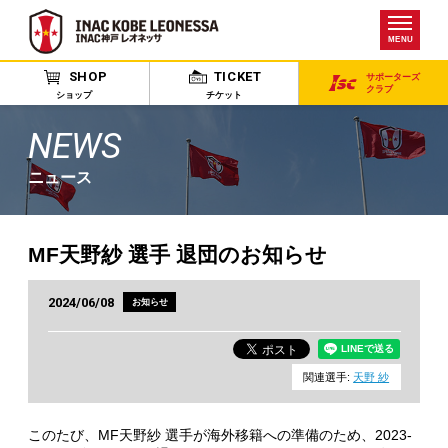
MENU
SHOP
TICKET
サポーターズ
クラブ
ショップ
チケット
NEWS
ニュース
MF天野紗 選手 退団のお知らせ
2024/06/08
お知らせ
関連選手:
天野 紗
このたび、MF天野紗 選手が海外移籍への準備のため、2023-