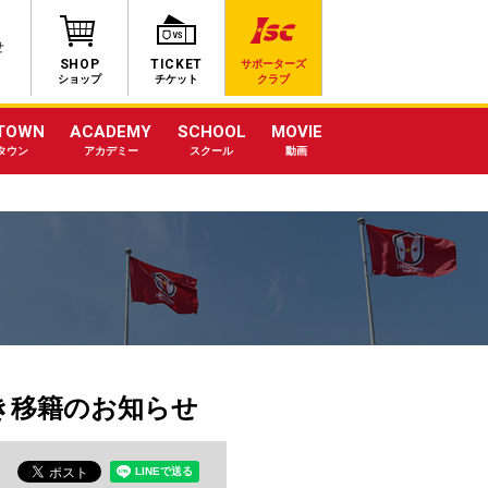
せ
SHOP
TICKET
サポーターズ
ショップ
チケット
クラブ
TOWN
ACADEMY
SCHOOL
MOVIE
タウン
アカデミー
スクール
動画
付き移籍のお知らせ