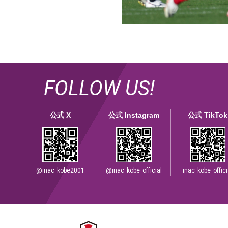
FOLLOW US!
公式 X
公式 Instagram
公式 TikTok
@inac_kobe2001
@inac_kobe_official
inac_kobe_offici