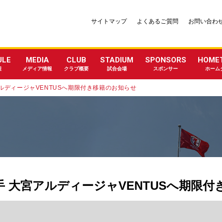
サイトマップ
よくあるご質問
お問い合わ
ULE
MEDIA
CLUB
STADIUM
SPONSORS
HOME
程
メディア情報
クラブ概要
試合会場
スポンサー
ホーム
アルディージャVENTUSへ期限付き移籍のお知らせ
選手 大宮アルディージャVENTUSへ期限