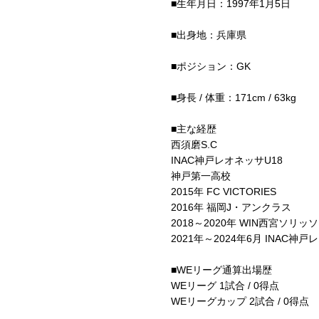
■生年月日：1997年1月5日
■出身地：兵庫県
■ポジション：GK
■身長 / 体重：171cm / 63kg
■主な経歴
西須磨S.C
INAC神戸レオネッサU18
神戸第一高校
2015年 FC VICTORIES
2016年 福岡J・アンクラス
2018～2020年 WIN西宮ソリッソ
2021年～2024年6月 INAC神
■WEリーグ通算出場歴
WEリーグ 1試合 / 0得点
WEリーグカップ 2試合 / 0得点