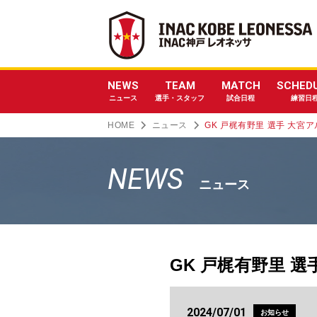
NEWS
TEAM
MATCH
SCHED
ニュース
選手・スタッフ
試合日程
練習日
HOME
ニュース
GK 戸梶有野里 選手 大宮
NEWS
ニュース
GK 戸梶有野里 
2024/07/01
お知らせ