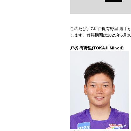
このたび、GK 戸梶有野里 選手
します。移籍期間は
2025
年
6
月
3
戸梶 有野里(TOKAJI Minori)