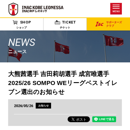
MENU
SHOP
TICKET
サポーターズ
クラブ
ショップ
チケット
NEWS
ニュース
大熊茜選手 吉田莉胡選手 成宮唯選手
2025/26 SOMPO WEリーグベストイレ
ブン選出のお知らせ
2026/05/26
お知らせ