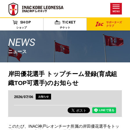
MENU
SHOP
TICKET
サポーターズ
クラブ
ショップ
チケット
NEWS
ニュース
岸田優花選手 トップチーム登録(育成組
織TOP可選手)のお知らせ
2026/07/06
お知らせ
このたび、INAC神戸レオンチーナ所属の岸田優花選手をトッ