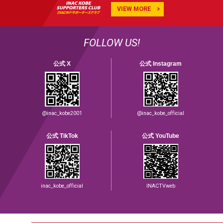
VIEW MORE
FOLLOW US!
公式 X
公式 Instagram
@inac_kobe2001
@inac_kobe_official
公式 TikTok
公式 YouTube
inac_kobe_official
INACTVweb