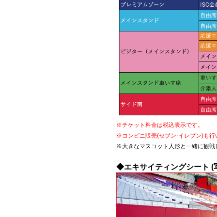
※チケット料金は税込表示です。
※コンビニ販売(セブン
-
イレブン)も
※大きなマスコット人形と一緒に観戦
◆エキサイティングシート (写