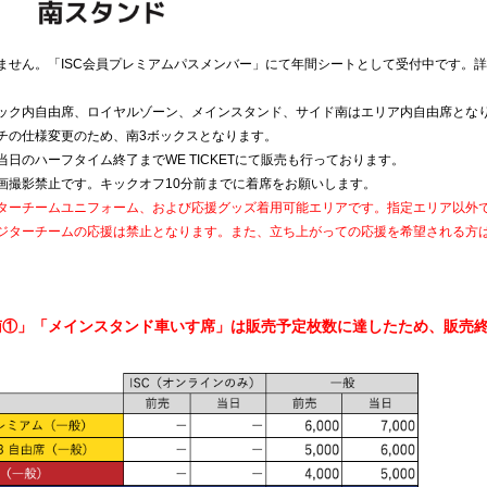
ません。「ISC会員プレミアムパスメンバー」にて年間シートとして受付中です。
ック内自由席、ロイヤルゾーン、メインスタンド、サイド南はエリア内自由席とな
チの仕様変更のため、南3ボックスとなります。
当日のハーフタイム終了まで
WE TICKET
にて販売も行っております。
画撮影禁止です。キックオフ10分前までに着席をお願いします。
ターチームユニフォーム、および応援グッズ着用可能エリアです。指定エリア以外
ジターチームの応援は禁止となります。また、立ち上がっての応援を希望される方
南①」「メインスタンド車いす席」は販売予定枚数に達したため、販売