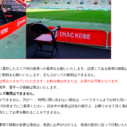
に選択したエリア内の座席への着席をお願いいたします。設置してある座席の移動
ご観戦をお願いいたします。立ち上がっての観戦はできません。
は禁止とさせていただきます。お飲み物は水または、お茶のみ可能となります。
罵声、選手への接触は禁止いたします。
ッズ着用はできません。
ができません。万が一 、 時間に間に合わない場合は、ハーフタイムまでお待ち頂
10分前までにご着席ください。試合中の着席は試合の進行上、お断りさせて頂く場
則としてお席を離れることができません。
事情で移動が必要な場合は、係員にお声がけのうえ、係員の指示に従って行動いた