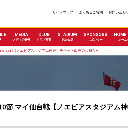
サイトマップ
よくあるご質問
お問い合わ
ULE
MEDIA
CLUB
STADIUM
SPONSORS
HOME
程
メディア情報
クラブ概要
試合会場
スポンサー
ホーム
 マイ仙台戦【ノエビアスタジアム神戸】チケット販売のお知らせ
）第10節 マイ仙台戦【ノエビアスタジアム