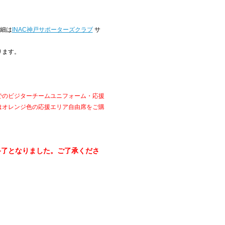
詳細は
INAC神戸サポーターズクラブ
サ
ります。
でのビジターチームユニフォーム・応援
はオレンジ色の応援エリア自由席をご購
終了となりました。ご了承くださ