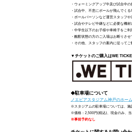
・ウォーミングアップ中及び試合中の
・試合中、不意にボールが飛んでくる
・ボールパーソンなど運営スタッフや
・試合やテレビ中継などに必要な機材
・中学生以下のお子様や車椅子をご利
・酩酊状態の方のご入場はお断りさせ
・その他、スタッフの案内に従ってご
▼チケットのご購入はWE TICK
駐車場について
◆
ノエビアスタジアム神戸のホー
※スタジアムの駐車場については、施
※価格：2,500円(税込)、現金のみ
※事前予約なし
チケットに関するお問い合わ