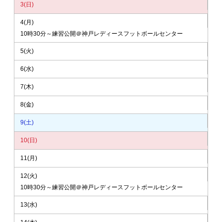
3
(日)
4
(月)
10時30分～練習公開＠神戸レディースフットボールセンター
5
(火)
6
(水)
7
(木)
8
(金)
9
(土)
10
(日)
11
(月)
12
(火)
10時30分～練習公開＠神戸レディースフットボールセンター
13
(水)