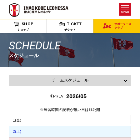
MENU
SHOP
TICKET
サポーターズ
クラブ
ショップ
チケット
SCHEDULE
スケジュール
チームスケジュール
練習見学のルール・注意事項
2026/05
PREV
※練習時間の記載が無い日は非公開
1
(金)
2
(土)