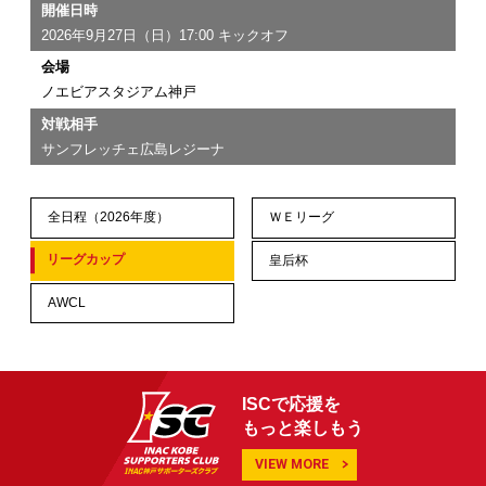
開催日時
2026年9月27日（日）17:00 キックオフ
会場
ノエビアスタジアム神戸
対戦相手
サンフレッチェ広島レジーナ
全日程（2026年度）
ＷＥリーグ
リーグカップ
皇后杯
AWCL
ISCで応援を
もっと楽しもう
VIEW MORE