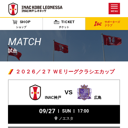
MENU
SHOP
TICKET
サポーターズ
クラブ
ショップ
チケット
MATCH
試合
２０２６／２７ ＷＥリーグクラシエカップ
VS
INAC神戸
広島
09/27
SUN
17:00
ノエスタ