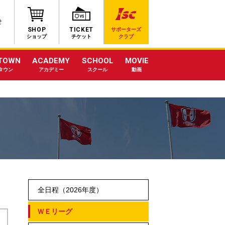
せ
SHOP
TICKET
サポーターズ
ショップ
チケット
クラブ
TOWN
ACADEMY
SCHOOL
MOVIE
タウン
アカデミー
スクール
動画
全日程（2026年度）
ＷＥリーグ