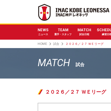
NEWS
TEAM
MATCH
SCHED
ニュース
選手・スタッフ
試合日程
練習日
HOME
試合
２０２６／２７ ＷＥリーグ
MATCH
試合
２０２６／２７ ＷＥリーグ