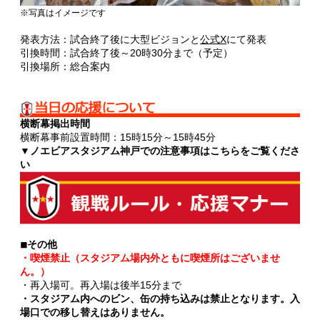
※写真はイメージです
発表方法：試合終了後に大型ビジョンと
公式X
にて発表
引換時間：試合終了後～20時30分まで（予定）
引換場所：総合案内
横断幕掲出時間
横断幕事前設置時間：15時15分～15時45分
▼ノエビアスタジアム神戸での注意事項はこちらをご覧くださ
い
◾︎その他
・喫煙禁止（スタジアム場内外ともに喫煙所はございませ
ん。）
・再入場可。再入場は後半15分まで
・スタジアム内へのビン、缶の持ち込みは禁止となります。入
場口での移し替えはありません。