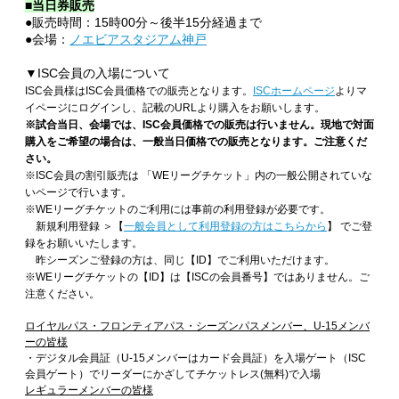
■当日券販売
●販売時間：15時00分～後半15分経過まで
●会場：
ノエビアスタジアム神戸
▼ISC会員の入場について
ISC会員様はISC会員価格での販売となります。
ISCホームページ
よりマ
イページにログインし、記載のURLより購入をお願いします。
※試合当日、会場では、ISC会員価格での販売は行いません。現地で対面
購入をご希望の場合は、一般当日価格での販売となります。ご注意くだ
さい。
※ISC会員の割引販売は 「WEリーグチケット」内の一般公開されていな
いページで行います。
※WEリーグチケットのご利用には事前の利用登録が必要です。
新規利用登録 ＞【
一般会員として利用登録の方はこちらから
】 でご登
録をお願いいたします。
昨シーズンご登録の方は、同じ【ID】でご利用いただけます。
※WEリーグチケットの【ID】は【ISCの会員番号】ではありません。ご
注意ください。
ロイヤルパス・フロンティアパス・シーズンパスメンバー、U-15メンバ
ーの皆様
・デジタル会員証（U-15メンバーはカード会員証）を入場ゲート（ISC
会員ゲート）でリーダーにかざしてチケットレス(無料)で入場
レギュラーメンバーの皆様