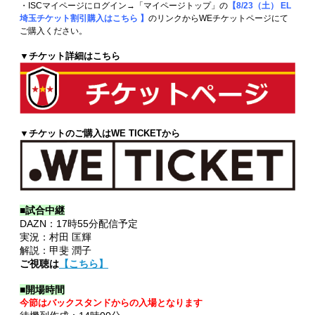
・ISCマイページにログイン→「マイページトップ」の
【8/23（土） EL
埼玉
チケット割引購入はこちら 】
のリンクからWEチケットページにて
ご購入ください。
▼チケット詳細はこちら
▼チケットのご購入はWE TICKETから
■試合中継
DAZN：17時55分配信予定
実況：村田 匡輝
解説：甲斐 潤子
ご視聴は
【こちら】
■開場時間
今節はバックスタンドからの入場となります