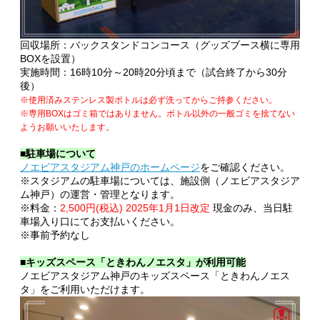
回収場所：バックスタンドコンコース（グッズブース横に専用
BOXを設置）
実施時間：16時10分～20時20分頃まで（試合終了から30分
後）
※使用済みステンレス製ボトルは必ず洗ってからご持参ください。
※専用BOXはゴミ箱ではありません。ボトル以外の一般ゴミを捨てない
ようお願いいたします。
■駐車場について
ノエビアスタジアム神戸のホームページ
をご確認ください。
※スタジアムの駐車場については、施設側（ノエビアスタジア
ム神戸）の運営・管理となります。
※料金：
2,500円(税込) 2025年1月1日改定
現金のみ、当日駐
車場入り口にてお支払いください。
※事前予約なし
■
キッズスペース「ときわんノエスタ」が利用可能
ノエビアスタジアム神戸のキッズスペース「ときわんノエス
タ」をご利用いただけます。