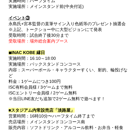
実施時間：ハーフタイム
実施場所：メインスタンド前(中央付近)
イベント③
永島氏+宮本監督の直筆サイン入り色紙等のプレゼント抽選会
※上記、トークショー中に大型ビジョンにて発表
受取時間：
試合終了後30分まで
受取場所：場外総合案内ブース
◾︎INAC KOBE 縁日
実施時間：16:10～18:00
実施場所：バックスタンドコンコース
内容：スーパーボール・キャラクターすくい、射的、輪投げな
ど
料金：1ゲームにつき100円
ISC有料会員様 / 3ゲームまで無料
ISCエントリー会員様 / 2ゲーム無料
※当日LINE
友だち追加で2ゲーム無料で遊べます！
■スタジアム内常設売店「淡路屋」
営業時間：16時10分〜ハーフタイム終了まで
売店場所：メインスタンドコンコース南
販売内容：ソフトドリンク・アルコール飲料・お弁当・軽食