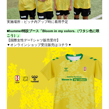
実施場所：ピッチ内アップ時に着用予定
■hummel特設ブース「Bloom in my colors.（ワタシ色に咲
こう）」
【国際女性デーTシャツ販売受付】
▼オンラインショップ受注販売はコチラ▼