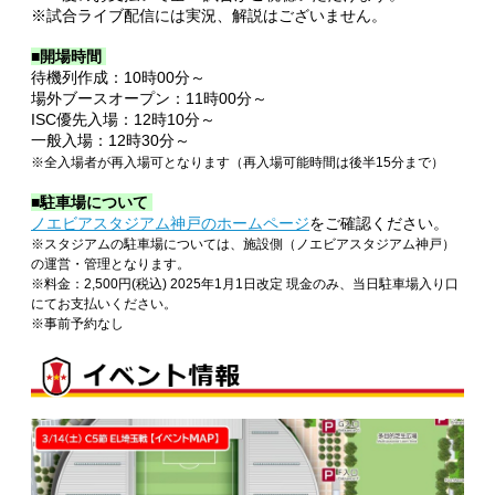
※試合ライブ配信には実況、解説はございません。
■開場時間
待機列作成：10時00分～
場外ブースオープン：11時00分～
ISC優先入場：12時10分～
一般入場：12時30分～
※全入場者が再入場可となります（再入場可能時間は後半15分まで）
■駐車場について
ノエビアスタジアム神戸のホームページ
をご確認ください。
※スタジアムの駐車場については、施設側（ノエビアスタジアム神戸）
の運営・管理となります。
※料金：2,500円(税込) 2025年1月1日改定 現金のみ、当日駐車場入り口
にてお支払いください。
※事前予約なし