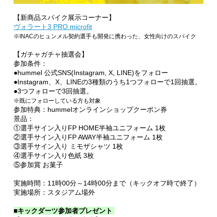
【新商品スパイク展示コーナー】
ヴォラート3 PRO microfit
※INACのヒュンメル契約選手も開発に携わった、女性向けのスパイク
【ガチャガチャ抽選会】
参加条件：
●hummel 公式SNS(Instagram, X, LINE)をフォロー
●Instagram、X、LINEの3種類のうち1つフォローで1回抽選。
●3つフォローで3回抽選。
※既にフォローしている方も対象
参加特典：hummelオンラインショップクーポン券
景品：
①選手サイン入りFP HOME半袖ユニフォーム 1枚
②選手サイン入りFP AWAY半袖ユニフォーム 1枚
③選手サイン入り ミモザシャツ 1枚
④選手サイン入り色紙 3枚
⑤参加賞 お菓子
実施時間：11時00分～14時00分まで（キックオフ時で終了）
実施場所：スタジアム場外
■キックダーツ参加者プレゼント