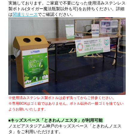
実施しております。ご家庭で不要になった使用済みステンレス
製ボトル(タイガー魔法瓶製以外も可)をお持ちください。詳細
は
関連リリース
でご確認ください。
※使用済みステンレス製ボトルは必ず洗ってからご持参ください。
※専用BOXはゴミ箱ではありません。ボトル以外の一般ゴミを捨てない
ようお願いいたします。
キッズスペース「ときわんノエスタ」が利用可能
■
ノエビアスタジアム神戸のキッズスペース「ときわんノエス
タ」をご利用いただけます。