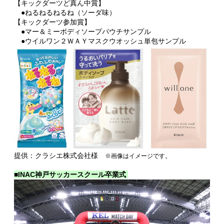
【キックダーツど真ん中賞】
●ねるねるねるね（ソーダ味）
【キックダーツ参加賞】
●マー＆ミーボディソープパウチサンプル
●ウイルワン２ＷＡＹマスクウオッシュ単包サンプル
提供：クラシエ株式会社様
※画像はイメージです。
■INAC神戸サッカースクール卒業式