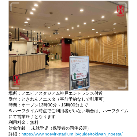
場所：ノエビアスタジアム神戸エントランス付近
受付：ときわんノエスタ（事前予約なしで利用可）
時間：オープン13時00分～16時00分まで
※ハーフタイム時点でご利用者がいない場合は、ハーフタイム
にて営業終了となります
利用料金：無料
対象年齢 ：未就学児（保護者の同伴必須）
詳細：
https://www.noevir-stadium.jp/guide/tokiwan_noesta/