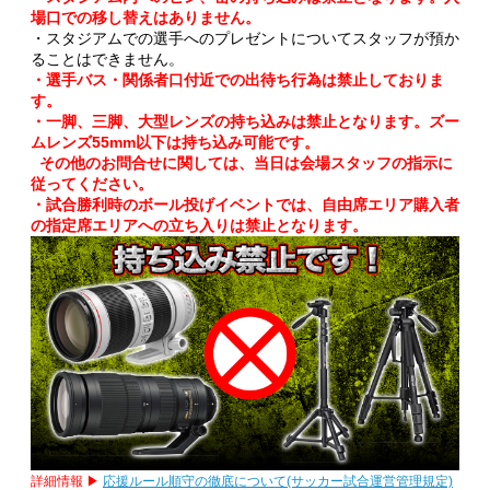
場口での移し替えはありません。
・スタジアムでの選手へのプレゼントについてスタッフが預か
ることはできません。
・選手バス・関係者口付近での出待ち行為は禁止しておりま
す。
・一脚、三脚、大型レンズの持ち込みは禁止となります。ズー
ムレンズ55mm以下は持ち込み可能です。
その他のお問合せに関しては、当日は会場スタッフの指示に
従ってください。
・試合勝利時のボール投げイベントでは、自由席エリア購入者
の指定席エリアへの立ち入りは禁止となります。
詳細情報 ▶
応援ルール順守の徹底について(サッカー試合運営管理規定)