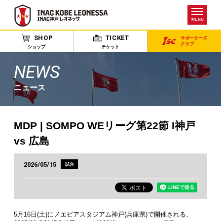
MENU
SHOP
TICKET
サポーターズ
クラブ
ショップ
チケット
NEWS
ニュース
MDP | SOMPO WEリーグ第22節 I神戸
vs 広島
2026/05/15
試合
5月16日(土)にノエビアスタジアム神戸(兵庫県)で開催される、