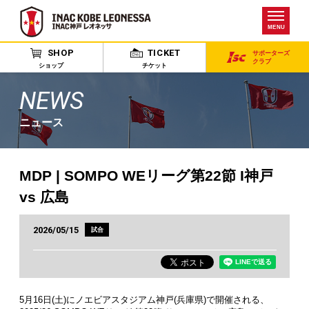
MENU
SHOP
TICKET
サポーターズ
クラブ
ショップ
チケット
NEWS
ニュース
MDP | SOMPO WEリーグ第22節 I神戸
vs 広島
2026/05/15
試合
5月16日(土)にノエビアスタジアム神戸(兵庫県)で開催される、