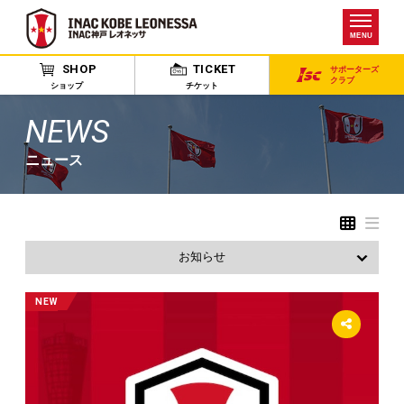
MENU
SHOP
TICKET
サポーターズ
クラブ
ショップ
チケット
NEWS
ニュース
お知らせ
すべて
NEW
出演情報
試合
アカデミー