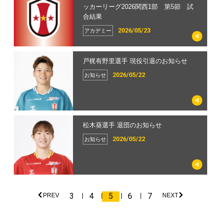
ッカーリーグ2026関西1部 第5節 試
合結果
2026/05/23
アカデミー
戸梶有野里選手 現役引退のお知らせ
2026/05/22
お知らせ
松木葵選手 退団のお知らせ
2026/05/22
お知らせ
3
4
5
6
7
PREV
NEXT