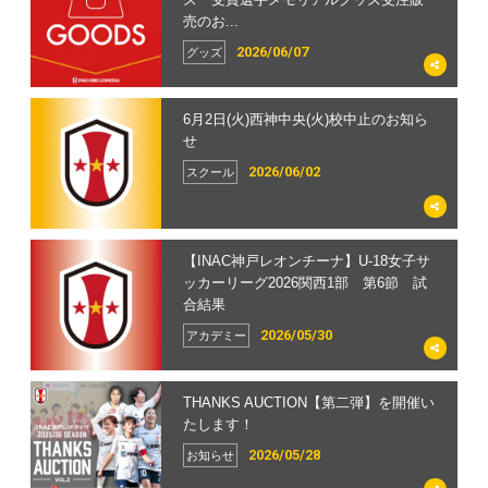
売のお...
2026/06/07
グッズ
6月2日(火)西神中央(火)校中止のお知ら
せ
2026/06/02
スクール
【INAC神戸レオンチーナ】U-18女子サ
ッカーリーグ2026関西1部 第6節 試
合結果
2026/05/30
アカデミー
THANKS AUCTION【第二弾】を開催い
たします！
2026/05/28
お知らせ