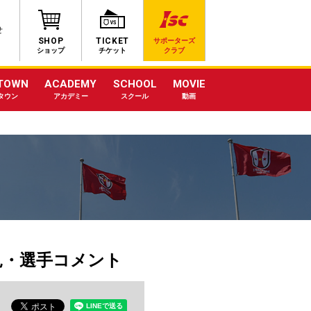
せ
SHOP
TICKET
サポーターズ
ショップ
チケット
クラブ
TOWN
ACADEMY
SCHOOL
MOVIE
タウン
アカデミー
スクール
動画
会見・選手コメント