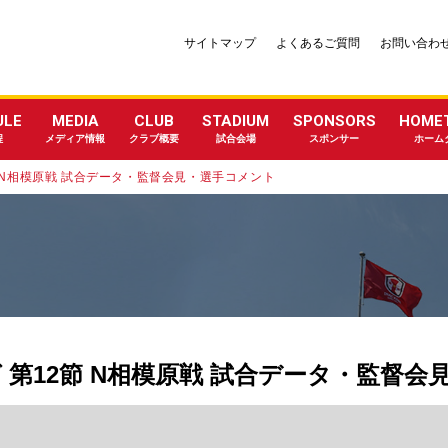
サイトマップ
よくあるご質問
お問い合わ
ULE
MEDIA
CLUB
STADIUM
SPONSORS
HOME
程
メディア情報
クラブ概要
試合会場
スポンサー
ホーム
2節 N相模原戦 試合データ・監督会見・選手コメント
グ 第12節 N相模原戦 試合データ・監督