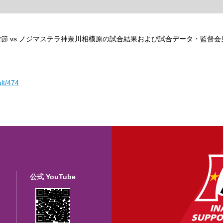
第12節 vs ノジマステラ神奈川相模原
の試合結果および試合データ・監督会
lt/474
公式 YouTube